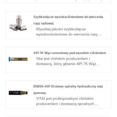
głównie ultra odporne na zużycie węże do
szczelinowania kwasowego z ponad 20-
letnim doświadczeniem.
Szybkozłącze wysokociśnieniowe do wiercenia
ropy naftowej
Wysokiej jakości szybkozłącze
wysokociśnieniowe do wiercenia ropy
naftowej jest oferowane przez chińskiego
producenta YITAI. Od wielu lat
specjalizujemy się w branży. Nasze
API 7K Wąż cementowy pod wysokim ciśnieniem
produkty mają dobrą przewagę cenową i
Yitai jest chińskim producentem i
obejmują większość rynków europejskich i
dostawcą, który głównie API 7K Wąż
amerykańskich. Z niecierpliwością
cementowy pod wysokim ciśnieniem z
czekamy na zostanie Twoim
ponad 20 -letnim doświadczeniem. Mam
długoterminowym partnerem w Chinach.
nadzieję, że zbudujesz z tobą relacje
biznesowe.
EN856-4SP Drutowy spiralny hydrauliczny wąż
gumowy
YITAI jest profesjonalnym chińskim
producentem i dostawcą spiralnych
hydraulicznych węży gumowych EN856-
4SP, jeśli szukasz najlepszego spiralnego