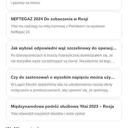
i gazowy na morzu
NEFTEGAZ 2024 Do zobaczenia w Rosji
Yitai ma nadzieję na miłą rozmowę z Państwem na wystawie
Neftegaz 24.
Jak wybrać odpowiedni wąż szczelinowy do operacji ciężkich?
Po dziesięcioleciach w branży hydraulicznej dowiedziałem się, że
nie wszystkie węże szczelinujące są równe. Niezależnie od tego,
czy jesteś w usługach naftowych, wydobywaniu czy aplikacjach
przemysłowych, wybór odpowiedniego węża z Yitai może oznaczać
Czy do zastosowań o wysokim napięciu można użyć przełącznika rozłączania wewnętrznego
różnicę między płynnymi operacjami a kosztownymi przestojami.
W Lugoo Electric spędziliśmy lata na udoskonaleniu naszej oferty
rozłączania w pomieszczeniach, aby upewnić się, że spełniają
rygorystyczne wymagania przemysłowe. W tym artykule rozbijemy
kluczowe względy, specyfikacje techniczne i aplikacje w świecie
Międzynarodowa podróż służbowa Yitai 2023 – Rosja
rzeczywistym, aby pomóc Ci podjąć świadomą decyzję.
Yitai odwiedził rosyjskich klientów i wiele zyskał