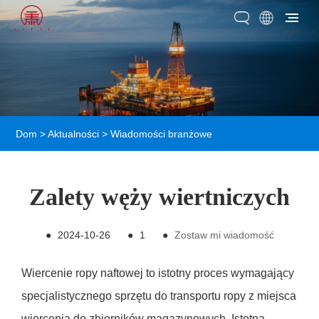
Dom
>
Aktualności
>
Wiadomości branżowe
Zalety węży wiertniczych
●
2024-10-26
●
1
●
Zostaw mi wiadomość
Wiercenie ropy naftowej to istotny proces wymagający
specjalistycznego sprzętu do transportu ropy z miejsca
wiercenia do zbiorników magazynowych. Istotną