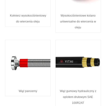
Kołnierz wysokociśnieniowy
Wysokociśnieniowe kolano
do wiercenia oleju
uniwersalne do wiercenia w
oleju
Wąż pancerny
Wąż gumowy hydrauliczny z
oplotem drutowym SAE
100R2AT