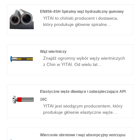
MOQ.
EN856-4SH Spiralny wąż hydrauliczny gumowy
YITAI to chiński producent i dostawca,
który produkuje głównie spiralne
przewody gumowe hydrauliczne EN856-
4SH z wieloletnim doświadczeniem. Od
wielu lat specjalizujemy się w branży
węży. Nasze produkty mają dobrą
Wąż wiertniczy
przewagę cenową i obejmują większość
Znajdź ogromny wybór węży wiertniczych
rynków europejskich i amerykańskich. Z
z Chin w YITAI. Od wielu lat
niecierpliwością czekamy na zostanie
specjalizujemy się w produkcji węży.
Twoim długoterminowym partnerem w
Nasze produkty mają dobrą przewagę
Chinach.
cenową i obejmują większość rynków
europejskich i amerykańskich. Z
Elastyczne węże dławiące i zabezpieczające API
niecierpliwością czekamy na zostanie
16C
Twoim długoterminowym partnerem w
YITAI jest wiodącym producentem, który
Chinach.
produkuje głównie elastyczne węże
dławiące i zabijające API 16C z ponad 20-
letnim doświadczeniem. Mam nadzieję
zbudować z Tobą relacje biznesowe.
Wiercenie obrotowe i wąż absorpcyjny wstrząsu