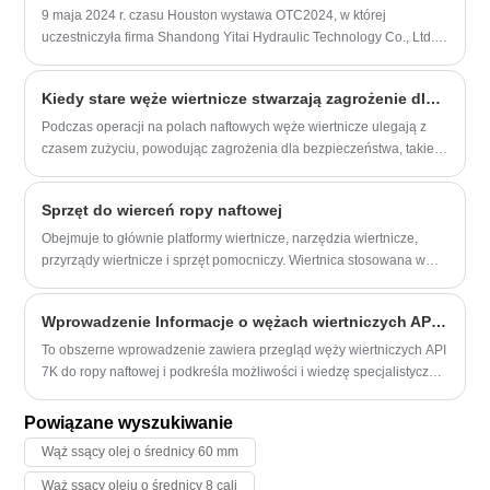
Południowochińskim ten system ochronny przedłużył żywotność
9 maja 2024 r. czasu Houston wystawa OTC2024, w której
węża z 18 miesięcy do 42 miesięcy.
uczestniczyła firma Shandong Yitai Hydraulic Technology Co., Ltd.,
zakończyła się sukcesem. Na tej wystawie Yitai Technology nie tylko
zademonstrowała doskonałość chińskiego przemysłu węży
Kiedy stare węże wiertnicze stwarzają zagrożenie dla bezpieczeństwa, czy bardziej opłacalna jest ich wymiana na nowe lub renowacja?
gumowych, ale także osiągnęła owocne wyniki. Yitai Technology
zaprezentowała na wystawie szereg innowacyjnych produktów,
Podczas operacji na polach naftowych węże wiertnicze ulegają z
takich jak wyjątkowo odporny na zużycie wąż do szczelinowania
czasem zużyciu, powodując zagrożenia dla bezpieczeństwa, takie
zakwaszonego, wysokociśnieniowy wąż cementowy API 7K itp.,
jak pęknięcia, korozja warstwy drutu i pęcznienie wewnętrznej
których wydajność osiągnęła międzynarodowy poziom
warstwy gumy. Nieleczone mogą przeciekać lub pękać, opóźniając
Sprzęt do wierceń ropy naftowej
zaawansowany. Stoisko przyciągnęło wielu międzynarodowych
postęp wierceń i potencjalnie powodując wypadki związane z
klientów, a zespół inżynierów przeprowadził z nimi szczegółową
bezpieczeństwem. Czy zatem bardziej opłacalna jest wymiana
Obejmuje to głównie platformy wiertnicze, narzędzia wiertnicze,
wymianę zdań, co pokazało siłę firmy.
starych węży na nowe, czy też ich odnowienie i dalsze
przyrządy wiertnicze i sprzęt pomocniczy. Wiertnica stosowana w
użytkowanie?
metodzie wiercenia obrotowego składa się głównie z masztu i
urządzenia podnoszącego, maszyny napędowej i urządzenia
Wprowadzenie Informacje o wężach wiertniczych API 7K do ropy naftowej
przekładniowego, pompy wiertniczej i układu cyrkulacji płuczki
wiertniczej itp.,
To obszerne wprowadzenie zawiera przegląd węży wiertniczych API
7K do ropy naftowej i podkreśla możliwości i wiedzę specjalistyczną
producenta.
Powiązane wyszukiwanie
Wąż ssący olej o średnicy 60 mm
Wąż ssący oleju o średnicy 8 cali