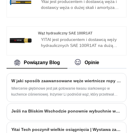
Yitai jest producentem i dostawcą węża i
dostawcy węża o dużej skali i amortyzacją
w Chinach. Od wielu lat specjalizujemy się
w branży węży. Nasze produkty mają
dobrą przewagę cenową i obejmują
większość rynków europejskich i
Wąż hydrauliczny SAE 100R1AT
amerykańskich. Z niecierpliwością
YITAI jest producentem i dostawcą węży
oczekujemy, że zostaniemy twoim
hydraulicznych SAE 100R1AT na dużą
długoterminowym partnerem w Chinach.
skalę w Chinach. Od wielu lat
specjalizujemy się w branży węży. Nasze
Powiązany Blog
Opinie
produkty mają dobrą przewagę cenową i
obejmują większość rynków europejskich i
amerykańskich. Z niecierpliwością
W jaki sposób zaawansowane węże wiertnicze ropy zwiększają bezpieczeństwo w środowiskach pod wysokim ciśnieniem?
czekamy na zostanie Twoim
długoterminowym partnerem w Chinach.
Wiercenie głębinowe jest jak gotowanie kwasu siarkowego w
kuchence ciśnieniowej. Inżynier Li podniósł wąż, który przetrwał
podwójne testy 180 ℃ Wysokiej temperatury i 15%
skoncentrowanego kwasu chlorowodorowego. „Opracowana przez
Jeśli na Bliskim Wschodzie ponownie wybuchnie wojna, czy kryzys naftowy powróci?
nas ceramiczna powłoka gumowa ma zakres odporności na
temperaturę 50 ℃ Szerszy niż w przypadku tradycyjnych materiałów,
a szybkość korozji została zmniejszona do 0,002 mm rocznie”. W
Yitai Tech poczynił wielkie osiągnięcia | Wystawa zakończyła się pomyślnie
faktycznym pomiarze określonego pola gazu na Morzu