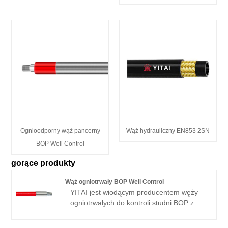
Ognioodporny wąż pancerny
Wąż hydrauliczny EN853 2SN
BOP Well Control
gorące produkty
Wąż ogniotrwały BOP Well Control
YITAI jest wiodącym producentem węży
ogniotrwałych do kontroli studni BOP z
ponad 20-letnim doświadczeniem
produkcyjnym. Dostępny jest OEM i małe