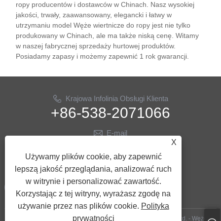
ropy producentów i dostawców w Chinach. Nasz wysokiej
jakości, trwały, zaawansowany, elegancki i łatwy w
utrzymaniu model Węże wiertnicze do ropy jest nie tylko
produkowany w Chinach, ale ma także niską cenę. Witamy
w naszej fabrycznej sprzedaży hurtowej produktów.
Posiadamy zapasy i możemy zapewnić 1 rok gwarancji.
Krajowa Infolinia Obsługi Klienta
+86-538-2071066
E-mail
X
info@ythose.cn
Używamy plików cookie, aby zapewnić
PODĄŻAJ ZA NAMI
lepszą jakość przeglądania, analizować ruch
w witrynie i personalizować zawartość.
Korzystając z tej witryny, wyrażasz zgodę na
używanie przez nas plików cookie.
Polityka
prywatności
Copyright © 2023 Shandong Yitai Hydraulic Technology Co., Ltd. - Węże