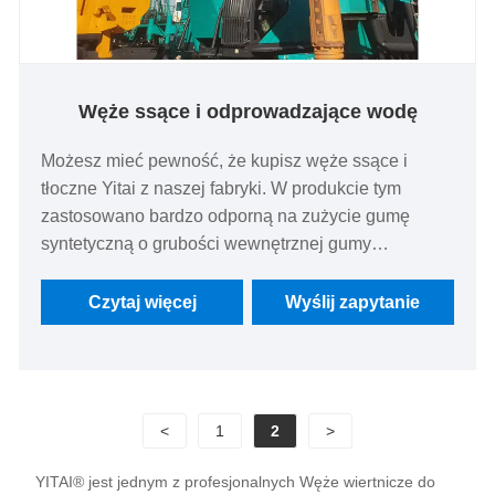
Węże ssące i odprowadzające wodę
Możesz mieć pewność, że kupisz węże ssące i
tłoczne Yitai z naszej fabryki. W produkcie tym
zastosowano bardzo odporną na zużycie gumę
syntetyczną o grubości wewnętrznej gumy
wynoszącej 15 mm. Może transportować szlamy
zawierające od 30% do 40% piasku i żwiru.
Czytaj więcej
Wyślij zapytanie
<
1
2
>
YITAI® jest jednym z profesjonalnych Węże wiertnicze do