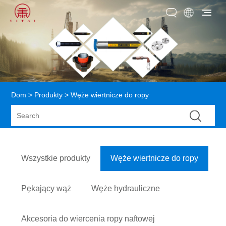
Dom
>
Produkty
> Węże wiertnicze do ropy
Wszystkie produkty
Węże wiertnicze do ropy
Pękający wąż
Węże hydrauliczne
Akcesoria do wiercenia ropy naftowej