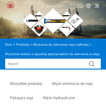
Dom
>
Produkty
>
Akcesoria do wiercenia ropy naftowej
>
Ruchome kolano o wysokiej wytrzymałości do wiercenia w oleju
Wszystkie produkty
Węże wiertnicze do ropy
Pękający wąż
Węże hydrauliczne