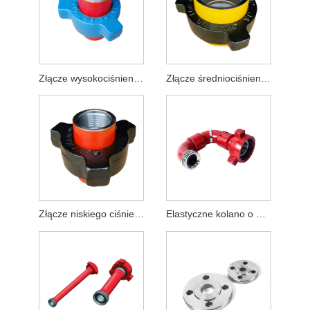
Złącze wysokociśnieniowe do wierceń naftowych
Złącze średniociśnieniowe do wierceń naftowych
Złącze niskiego ciśnienia do wiercenia ropy naftowej
Elastyczne kolano o wysokiej wytrzymałości do wiercenia w oleju