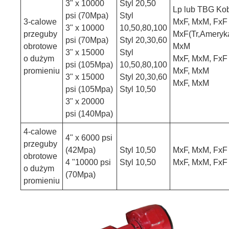
3" x 10000
Styl 20,50
Lp lub TBG Kob
psi (70Mpa)
Styl
3-calowe
MxF, MxM, FxF
3" x 10000
10,50,80,100
przeguby
MxF(Tr,Ameryk
psi (70Mpa)
Styl 20,30,60
obrotowe
MxM
3" x 15000
Styl
o dużym
MxF, MxM, FxF
psi (105Mpa)
10,50,80,100
promieniu
MxF, MxM
3" x 15000
Styl 20,30,60
MxF, MxM
psi (105Mpa)
Styl 10,50
3" x 20000
psi (140Mpa)
4-calowe
4" x 6000 psi
przeguby
(42Mpa)
Styl 10,50
MxF, MxM, FxF
obrotowe
4 "10000 psi
Styl 10,50
MxF, MxM, FxF
o dużym
(70Mpa)
promieniu