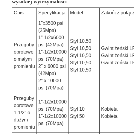
wysokiej wytrzymałości
Opis
Specyfikacja
Model
Zakończ połąc
1''x3500 psi
(25Mpa)
1"-1/2x6000
Styl 10,50
Przeguby
psi (42Mpa)
Styl 10,50
Gwint żeński L
obrotowe
1"-1/2x10000
Styl 10,50
Gwint żeński L
o małym
psi (70Mpa)
Styl 10,50
Gwint żeński L
promieniu
2" x 6000 psi
Styl 10,50
(42Mpa)
2" x 10000
psi (70Mpa)
Przeguby
1"-1/2x10000
obrotowe
psi (70Mpa)
Styl 10
Kobieta
1-1/2" o
1"-1/2x10000
Styl 50
Kobieta
dużym
psi (70Mpa)
promieniu