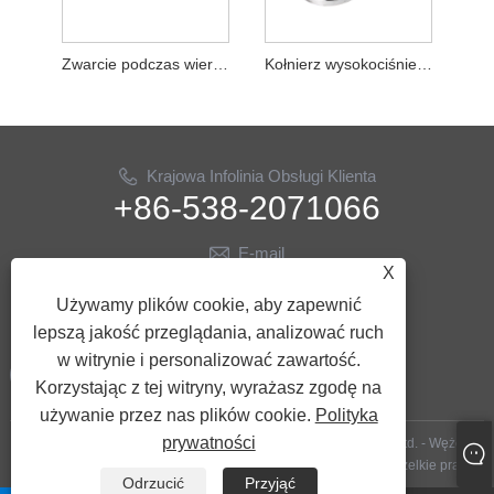
Zwarcie podczas wiercenia ropy
Kołnierz wysokociśnieniowy do wiercenia oleju
Krajowa Infolinia Obsługi Klienta
+86-538-2071066
E-mail
X
info@ythose.cn
Używamy plików cookie, aby zapewnić
PODĄŻAJ ZA NAMI
lepszą jakość przeglądania, analizować ruch
w witrynie i personalizować zawartość.
Korzystając z tej witryny, wyrażasz zgodę na
używanie przez nas plików cookie.
Polityka
prywatności
Copyright © 2023 Shandong Yitai Hydraulic Technology Co., Ltd. - Węże
wiertnicze, węże hydrauliczne, akcesoria do wiercenia ropy - Wszelkie prawa
Odrzucić
Przyjąć
zastrzeżone.