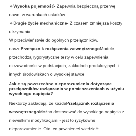
🔹
Wysoka pojemność
- Zapewnia bezpieczną przerwę
nawet w warunkach uskoków.
🔹
Długie życie mechaniczne
- Z czasem zmniejsza koszty
utrzymania.
W przeciwieństwie do ogólnych przełączników,
nasze
Przełącznik rozłączenia wewnętrznego
Modele
przechodzą rygorystyczne testy w celu zapewnienia
niezawodności w podstacjach, zakładach produkcyjnych i
innych środowiskach o wysokiej stawce.
Jakie są powszechne nieporozumienia dotyczące
przełączników rozłączania w pomieszczeniach w użyciu
wysokiego napięcia?
Niektórzy zakładają, że każde
Przełącznik rozłączenia
wewnętrznego
Można dostosować do wysokiego napięcia z
niewielkimi modyfikacjami - jest to ryzykowne
nieporozumienie. Oto, co powinieneś wiedzieć: