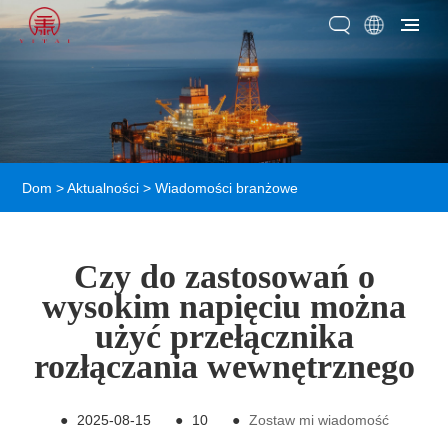
Dom
>
Aktualności
>
Wiadomości branżowe
Czy do zastosowań o
wysokim napięciu można
użyć przełącznika
rozłączania wewnętrznego
●
2025-08-15
●
10
●
Zostaw mi wiadomość