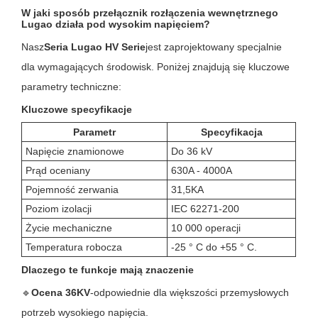
W jaki sposób przełącznik rozłączenia wewnętrznego
Lugao działa pod wysokim napięciem?
Nasz
Seria Lugao HV Serie
jest zaprojektowany specjalnie
dla wymagających środowisk. Poniżej znajdują się kluczowe
parametry techniczne:
Kluczowe specyfikacje
Parametr
Specyfikacja
Napięcie znamionowe
Do 36 kV
Prąd oceniany
630A - 4000A
Pojemność zerwania
31,5KA
Poziom izolacji
IEC 62271-200
Życie mechaniczne
10 000 operacji
Temperatura robocza
-25 ° C do +55 ° C.
Dlaczego te funkcje mają znaczenie
🔹
Ocena 36KV
-odpowiednie dla większości przemysłowych
potrzeb wysokiego napięcia.