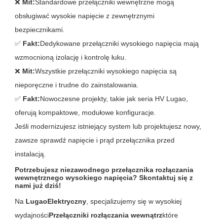
❌
Mit:
Standardowe przełączniki wewnętrzne mogą
obsługiwać wysokie napięcie z zewnętrznymi
bezpiecznikami.
✅
Fakt:
Dedykowane przełączniki wysokiego napięcia mają
wzmocnioną izolację i kontrolę łuku.
❌
Mit:
Wszystkie przełączniki wysokiego napięcia są
nieporęczne i trudne do zainstalowania.
✅
Fakt:
Nowoczesne projekty, takie jak seria HV Lugao,
oferują kompaktowe, modułowe konfiguracje.
Jeśli modernizujesz istniejący system lub projektujesz nowy,
zawsze sprawdź napięcie i prąd przełącznika przed
instalacją.
Potrzebujesz niezawodnego przełącznika rozłączania
wewnętrznego wysokiego napięcia? Skontaktuj się z
nami już dziś!
Na
LugaoElektryczny
, specjalizujemy się w wysokiej
wydajności
Przełączniki rozłączania wewnątrz
które