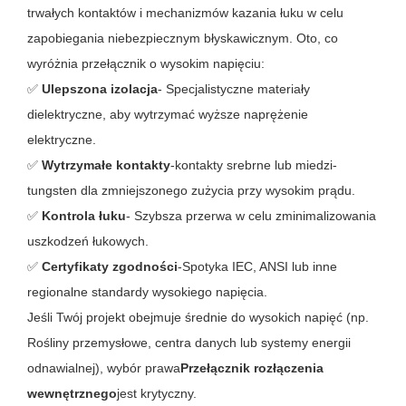
trwałych kontaktów i mechanizmów kazania łuku w celu
zapobiegania niebezpiecznym błyskawicznym. Oto, co
wyróżnia przełącznik o wysokim napięciu:
✅
Ulepszona izolacja
- Specjalistyczne materiały
dielektryczne, aby wytrzymać wyższe naprężenie
elektryczne.
✅
Wytrzymałe kontakty
-kontakty srebrne lub miedzi-
tungsten dla zmniejszonego zużycia przy wysokim prądu.
✅
Kontrola łuku
- Szybsza przerwa w celu zminimalizowania
uszkodzeń łukowych.
✅
Certyfikaty zgodności
-Spotyka IEC, ANSI lub inne
regionalne standardy wysokiego napięcia.
Jeśli Twój projekt obejmuje średnie do wysokich napięć (np.
Rośliny przemysłowe, centra danych lub systemy energii
odnawialnej), wybór prawa
Przełącznik rozłączenia
wewnętrznego
jest krytyczny.