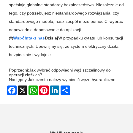
spełniają globalne standardy bezpieczeństwa. Niezależnie od
tego, czy potrzebujesz niestandardowego rozwiązania, czy
standardowego modelu, nasz zespół może pomóc Ci wybrać
odpowiednie dopasowanie do aplikacji.
📩
Współ
ntakt nas
Dzisiaj
W przypadku cytatu lub konsultacji
technicznych. Upewnijmy się, że system elektryczny działa
bezpiecznie i wydajnie.
Poprzedni:
Jak wybrać odpowiedni wąż szczelinowy do
operacji ciężkich?
Następny:
Jak często należy wymienić węże hydrauliczne
Facebook
X
WhatsApp
Pinterest
LinkedIn
Share