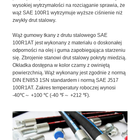
wysokiej wytrzymałości na rozciąganie sprawia, że ​​
wąż SAE 100R1 wytrzymuje wyższe ciśnienie niż
zwykły drut stalowy.
Wąż gumowy tkany z drutu stalowego SAE
100R1AT jest wykonany z materiału o doskonałej
odporności na olej i guma zapobiegająca starzeniu
się. Zbrojenie stanowi drut stalowy pokryty miedzią.
Okładka dostępna w kolor czarny z owiniętą
powierzchnią. Wąż wykonany jest zgodnie z normą
DIN EN853 1SN standardem i normą SAE J517
100R1AT. Zakres temperatury roboczej wynosi
-40℃～ +100 ℃ (-40 ℉～ +212 ℉).