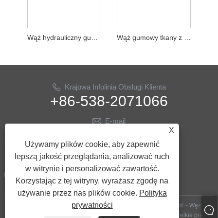
Wąż hydrauliczny gumowy w oplocie EN853 1SN
Wąż gumowy tkany z drutu stalowego EN853 2SN
Krajowa Infolinia Obsługi Klienta
+86-538-2071066
E-mail
X
info@ythose.cn
Używamy plików cookie, aby zapewnić
PODĄŻAJ ZA NAMI
lepszą jakość przeglądania, analizować ruch
w witrynie i personalizować zawartość.
Korzystając z tej witryny, wyrażasz zgodę na
używanie przez nas plików cookie.
Polityka
prywatności
Copyright © 2023 Shandong Yitai Hydraulic Technology Co., Ltd. - Węże
wiertnicze, węże hydrauliczne, akcesoria do wiercenia ropy - Wszelkie prawa