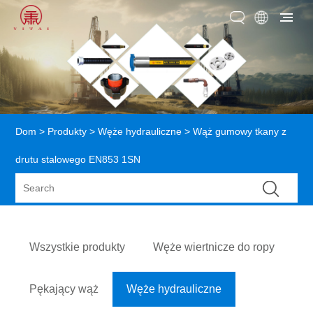
Dom
>
Produkty
>
Węże hydrauliczne
> Wąż gumowy tkany z
drutu stalowego EN853 1SN
Wszystkie produkty
Węże wiertnicze do ropy
Pękający wąż
Węże hydrauliczne