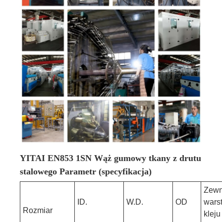
YITAI EN853 1SN Wąż gumowy tkany z drutu
stalowego Parametr (specyfikacja)
Zewn
ID.
W.D.
OD
wars
Rozmiar
kleju