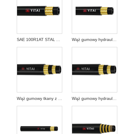
SAE 100R1AT STAL DRUT Tkanowy wąż gumowy
Wąż gumowy hydrauliczny z oplotem drutowym SAE 100R1AT
Wąż gumowy tkany z drutu stalowego SAE 100R2AT
Wąż gumowy hydrauliczny z oplotem drutowym SAE 100R2AT