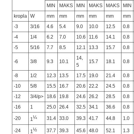
MIN
MAKS
MIN
MAKS
MAKS
MIN
kropla
W
mm
mm
mm
mm
mm
mm
-3
3/16
4.6
5.4
9.0
10.0
12.5
0.8
-4
1/4
6.2
7.0
10.6
11.6
14.1
0.8
-5
5/16
7.7
8.5
12.1
13.3
15.7
0.8
14,
-6
3/8
9.3
10.1
15.7
18.1
0.8
5
-8
1/2
12.3
13.5
17.5
19.0
21.4
0.8
-10
5/8
15.5
16.7
20.6
22.2
24.5
0.8
-12
3/4/p>
18.6
19.8
24.6
26.2
28.5
0.8
-16
1
25.0
26.4
32.5
34.1
36.6
0.8
¼
-20
31.4
33.0
39.3
41.7
44.8
1.0
1
½
-24
37.7
39.3
45.6
48.0
52.1
1.3
1