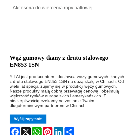
Akcesoria do wiercenia ropy naftowej
Wąż gumowy tkany z drutu stalowego
EN853 1SN
YITAI jest producentem i dostawcą węży gumowych tkanych
z drutu stalowego EN853 1SN na dużą skalę w Chinach. Od
wielu lat specjalizujemy się w produkcji węży gumowych.
Nasze produkty mają dobrą przewagę cenową i obejmują
większość rynków europejskich i amerykańskich. Z
niecierpliwością czekamy na zostanie Twoim
długoterminowym partnerem w Chinach.
Wyślij zapytanie
Facebook
X
WhatsApp
Pinterest
LinkedIn
Share